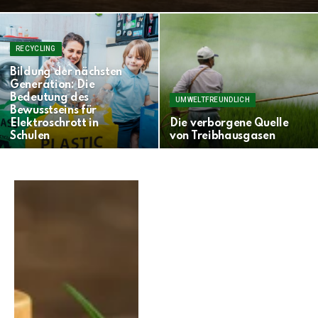
RECYCLING
Bildung der nächsten
Generation: Die
Bedeutung des
UMWELTFREUNDLICH
Bewusstseins für
Elektroschrott in
Die verborgene Quelle
Schulen
von Treibhausgasen