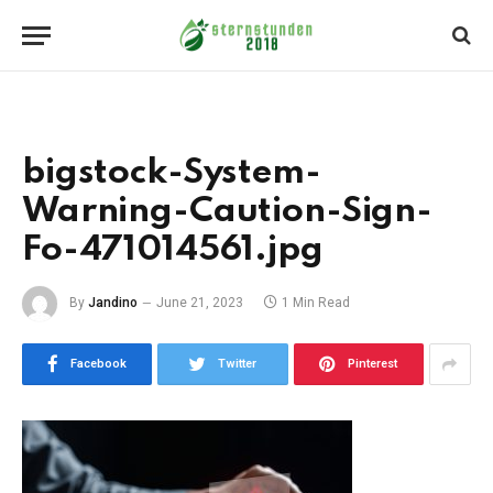
bigstock-System-
Warning-Caution-Sign-
Fo-471014561.jpg
By
Jandino
June 21, 2023
1 Min Read
Facebook
Twitter
Pinterest