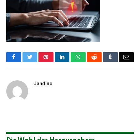
Facebook
Twitter
Pinterest
LinkedIn
WhatsApp
Reddit
Tumblr
Emai
Jandino